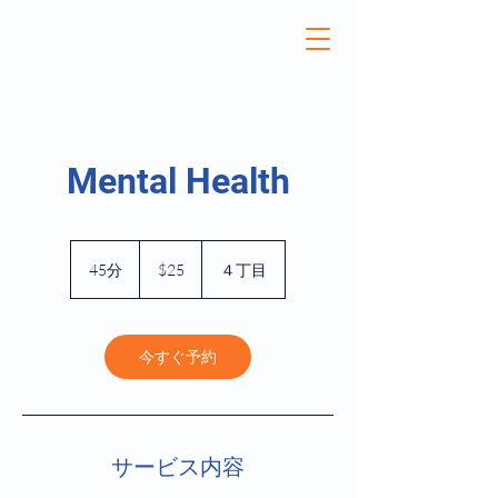
Mental Health
25
米
45分
4
$25
４丁目
ド
5
ル
分
今すぐ予約
サービス内容