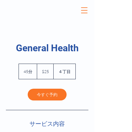
General Health
25
米
45分
4
$25
４丁目
ド
5
ル
分
今すぐ予約
サービス内容